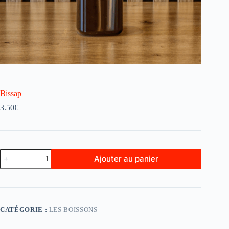
Bissap
3.50
€
quantité
Ajouter au panier
de
Bissap
CATÉGORIE :
LES BOISSONS