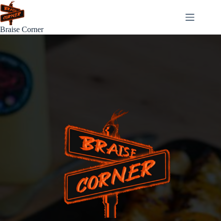
Passer
au
contenu
Braise Corner